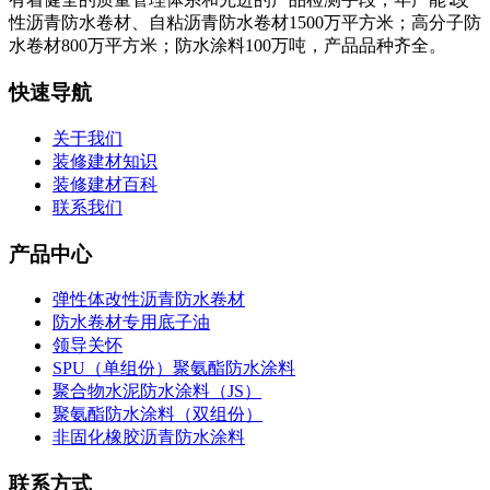
性沥青防水卷材、自粘沥青防水卷材1500万平方米；高分子防
水卷材800万平方米；防水涂料100万吨，产品品种齐全。
快速导航
关于我们
装修建材知识
装修建材百科
联系我们
产品中心
弹性体改性沥青防水卷材
防水卷材专用底子油
领导关怀
SPU（单组份）聚氨酯防水涂料
聚合物水泥防水涂料（JS）
聚氨酯防水涂料（双组份）
非固化橡胶沥青防水涂料
联系方式