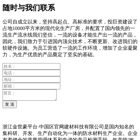
随时与我们联系
公司自成立以来，坚持高起点、高标准的要求，投巨资建设了
占地10000平方米的现代化生产厂房，并配置了国内领先的一
流生产流水线我们坚信，一流的设备才能生产出一流的产品，
因此，我们致力于引进国内顶尖技术，不断更新、改进我们的
软硬件设施。为员工营造了一流的工作环境，增加了企业凝聚
力，为生产优质的产品奠定了坚实的基础。
发 送
浙江金世豪平台·中国区官网建材科技有限公司是国内知名的
集科研、开发、生产自动化为一体的防水材料生产企业。企业
有着健全的质量管理体系和先进的产品检测手段，年产能∶改